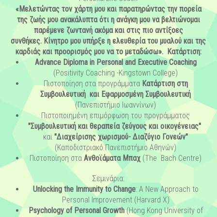
«Μελετώντας τον χάρτη μου και παρατηρώντας την πορεία
της ζωής μου ανακάλυπτα ότι η ανάγκη μου να βελτιώνομαι
παρέμενε ζωντανή ακόμα και στις πιο αντίξοες
συνθήκες. Κίνητρο μου υπήρξε η ελευθερία του μυαλού και της
καρδιάς και προορισμός
μου
να
το
μεταδώσω».
Κατάρτιση
:
Advance Diploma in Personal and Executive Coaching
(Positivity Coaching -Kingstown College)
Πιστοποίηση στα προγράμματα
Κατάρτιση στη
Συμβουλευτική και Εφαρμοσμένη Συμβουλευτική
(Πανεπιστήμιο Ιωαννίνων)
Πιστοποιημένη επιμόρφωση του προγράμματος
"Συμβουλευτική και θεραπεία ζεύγους και οικογένειας"
και
"Διαχείρισης χωρισμού- Διαζύγιο Γονεών"
(Καποδιστριακό Πανεπιστήμιο Αθηνών)
Πιστοποίηση στα
Ανθοϊάματα Μπαχ
(The Bach Centre)
Σεμινάρια:
Unlocking the Immunity to Change
: A New Approach to
Personal Improvement (Harvard X)
Psychology of Personal Growth
(Hong Kong University of