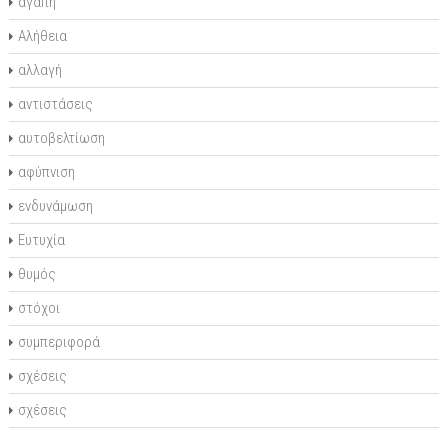
αγάπη
Αλήθεια
αλλαγή
αντιστάσεις
αυτοβελτίωση
αφύπνιση
ενδυνάμωση
Ευτυχία
θυμός
στόχοι
συμπεριφορά
σχέσεις
σχέσεις