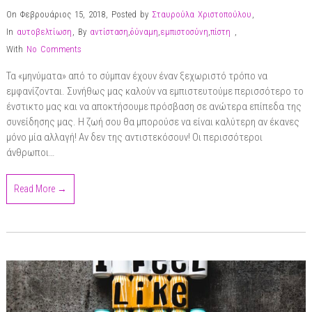
On Φεβρουάριος 15, 2018
,
Posted by
Σταυρούλα Χριστοπούλου
,
In
αυτοβελτίωση
,
By
αντίσταση
,
δύναμη
,
εμπιστοσύνη
,
πίστη
,
With
No Comments
Τα «μηνύματα» από το σύμπαν έχουν έναν ξεχωριστό τρόπο να
εμφανίζονται. Συνήθως μας καλούν να εμπιστευτούμε περισσότερο το
ένστικτο μας και να αποκτήσουμε πρόσβαση σε ανώτερα επίπεδα της
συνείδησης μας. Η ζωή σου θα μπορούσε να είναι καλύτερη αν έκανες
μόνο μία αλλαγή! Αν δεν της αντιστεκόσουν! Οι περισσότεροι
άνθρωποι…
Read More →