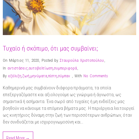
Τυχαίο ή σκόπιμο, ότι μας συμβαίνει;
On Μάρτιος 11, 2020
,
Posted by
Σταυρούλα Χριστοπούλου
,
In
αντιστάσεις
,
αυτοβελτίωση
,
συμπεριφορά
,
By
εξέλιξη
,
ζωή
,
μηνύματα
,
πίστη
,
σύμπαν
,
With
No Comments
Καθημερινά μας συμβαίνουν διάφορα πράγματα, τα οποία
επεξεργαζόμαστε και αξιολογούμε ως γνώριμα ή άγνωστα, ως
σημαντικά ή ασήμαντα. Ένα σωρό από τυχαίες ή μη ενδείξεις μας
βοηθούν να κάνουμε τα επόμενα βήματα μας. Η περιέργεια λειτουργεί
ως κινητήριος δύναμη στην ζωή των περισσότερων ανθρώπων, όταν
δεν συνδυάζεται με ισχυρογνωμοσύνη και…
Read More →