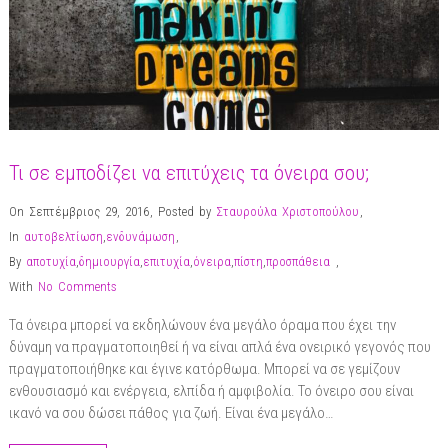
Τι σε εμποδίζει να επιτύχεις τα όνειρα σου;
On Σεπτέμβριος 29, 2016
,
Posted by
Σταυρούλα Χριστοπούλου
,
In
αυτοβελτίωση
,
ενδυνάμωση
,
By
αποτυχία
,
δημιουργία
,
επιτυχία
,
όνειρα
,
πίστη
,
προσπάθεια
,
With
No Comments
Τα όνειρα μπορεί να εκδηλώνουν ένα μεγάλο όραμα που έχει την
δύναμη να πραγματοποιηθεί ή να είναι απλά ένα ονειρικό γεγονός που
πραγματοποιήθηκε και έγινε κατόρθωμα. Μπορεί να σε γεμίζουν
ενθουσιασμό και ενέργεια, ελπίδα ή αμφιβολία. Το όνειρο σου είναι
ικανό να σου δώσει πάθος για ζωή. Είναι ένα μεγάλο…