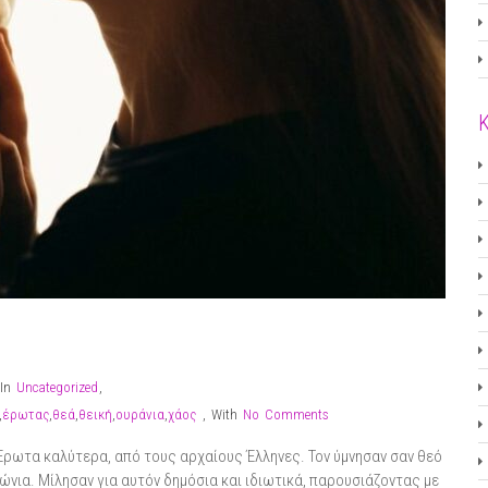
In
Uncategorized
,
,
έρωτας
,
θεά
,
θεική
,
ουράνια
,
χάος
,
With
No Comments
Έρωτα καλύτερα, από τους αρχαίους Έλληνες. Τον ύμνησαν σαν θεό
ιώνια. Μίλησαν για αυτόν δημόσια και ιδιωτικά, παρουσιάζοντας με