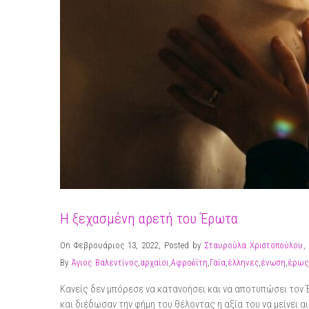
Η ξεχασμένη αρετή του Έρωτα
On Φεβρουάριος 13, 2022
,
Posted by
Σταυρούλα Χριστοπούλου
,
By
Άγιος Βαλεντίνος
,
αρχαίοι
,
Αφροδίτη
,
Γαία
,
έλληνες
,
ένωση
,
έρως
Κανείς δεν μπόρεσε να κατανοήσει και να αποτυπώσει τον 
και διέδωσαν την φήμη του θέλοντας η αξία του να μείνει α