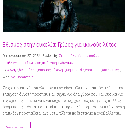
Εθισμός στην ευκολία: Γρίφος για ικανούς λύτες
On Ιανουάριος 27, 2022
,
Posted by
Σταυρούλα Χριστοπούλου
,
In
αλλαγή
,
αυτοβελτίωση
,
αφύπνιση
,
ενδυνάμωση
,
By
Αλλαγή
,
δεσμεύσεις
,
εθισμός
,
εύκολη ζωή
,
ευκολία
,
νοοτροπία
,
συνήθειες
,
With
No Comments
Ζεις στην εποχή που όλα πρέπει να είναι τέλεια και αποδοτικά, με την
ελάχιστη δυνατή προσπάθεια. Ισχύει για όλα γύρω σου και φυσικά για
τις σχέσεις. Πρέπει να είναι ευχάριστες, χαλαρές και χωρίς πολλές
δεσμεύσεις. Εάν κάτι απαιτεί περαιτέρω εξέταση, προσωπικό χρόνο ή
επιπλέον προσπάθεια, αντιμετωπίζεται με δισταγμό ή αναβάλλεται…
Read More →