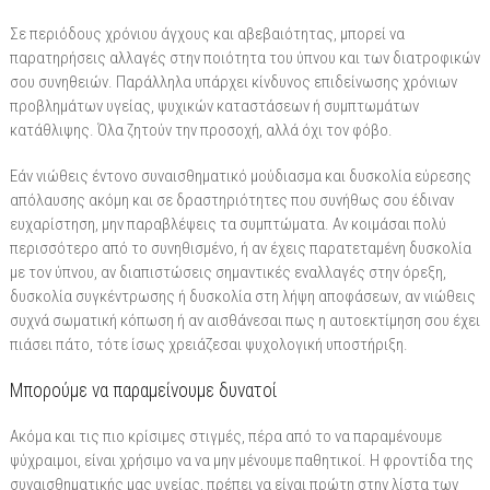
Σε περιόδους χρόνιου άγχους και αβεβαιότητας, μπορεί να
παρατηρήσεις αλλαγές στην ποιότητα του ύπνου και των διατροφικών
σου συνηθειών. Παράλληλα υπάρχει κίνδυνος επιδείνωσης χρόνιων
προβλημάτων υγείας, ψυχικών καταστάσεων ή συμπτωμάτων
κατάθλιψης. Όλα ζητούν την προσοχή, αλλά όχι τον φόβο.
Εάν νιώθεις έντονο συναισθηματικό μούδιασμα και δυσκολία εύρεσης
απόλαυσης ακόμη και σε δραστηριότητες που συνήθως σου έδιναν
ευχαρίστηση, μην παραβλέψεις τα συμπτώματα. Αν κοιμάσαι πολύ
περισσότερο από το συνηθισμένο, ή αν έχεις παρατεταμένη δυσκολία
με τον ύπνου, αν διαπιστώσεις σημαντικές εναλλαγές στην όρεξη,
δυσκολία συγκέντρωσης ή δυσκολία στη λήψη αποφάσεων, αν νιώθεις
συχνά σωματική κόπωση ή αν αισθάνεσαι πως η αυτοεκτίμηση σου έχει
πιάσει πάτο, τότε ίσως χρειάζεσαι ψυχολογική υποστήριξη.
Μπορούμε να παραμείνουμε δυνατοί
Ακόμα και τις πιο κρίσιμες στιγμές, πέρα από το να παραμένουμε
ψύχραιμοι, είναι χρήσιμο να να μην μένουμε παθητικοί. Η φροντίδα της
συναισθηματικής μας υγείας, πρέπει να είναι πρώτη στην λίστα των