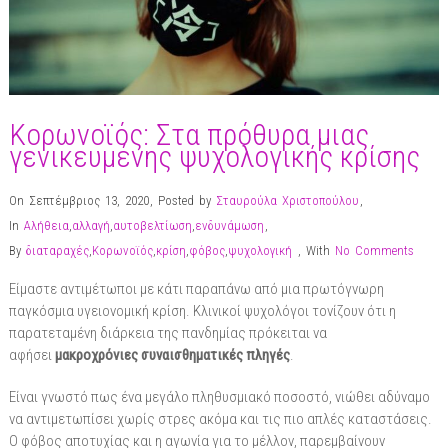
Κορωνοϊός: Στα πρόθυρα μιας
γενικευμένης ψυχολογικής κρίσης
On Σεπτέμβριος 13, 2020
,
Posted by
Σταυρούλα Χριστοπούλου
,
In
Αλήθεια
,
αλλαγή
,
αυτοβελτίωση
,
ενδυνάμωση
,
By
διαταραχές
,
Κορωνοϊός
,
κρίση
,
φόβος
,
ψυχολογική
,
With
No Comments
Είμαστε αντιμέτωποι με κάτι παραπάνω από μια πρωτόγνωρη
παγκόσμια υγειονομική κρίση. Κλινικοί ψυχολόγοι τονίζουν ότι η
παρατεταμένη διάρκεια της πανδημίας πρόκειται να
αφήσει
μακροχρόνιες συναισθηματικές πληγές
.
Είναι γνωστό πως ένα μεγάλο πληθυσμιακό ποσοστό, νιώθει αδύναμο
να αντιμετωπίσει χωρίς στρες ακόμα και τις πιο απλές καταστάσεις.
Ο φόβος αποτυχίας και η αγωνία για το μέλλον, παρεμβαίνουν