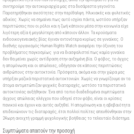
συντηρούμε την αυτοκυριαρχία μας στα δυσάρεστα γεγονότα.
Παρατηρήθηκαν ανισότητες στην περίθαλψη. Ηλικιακές και φυλετικές
αδικίες. Χωρίς να σημαίνει πως αυτό ισχύει πάντα, ωστόσο υπήρξαν
περιπτώσεις που οι ρόλοι και η ζωή κάποιου μέσα στην κοινωνία είχε
λιγότερη αξία ή μεγαλύτερη από κάποιον άλλον. Τα κρούσματα
ενδοοικογενειακής βίας έγιναν εντονότερα κυρίως σε γυναίκες. Ο
διεθνής οργανισμός Human Rights Watch αναφέρει την όξυνση του
προβλήματος παγκοσμίως για να διασφαλιστεί πως καμία γυναίκα
δεν θα μείνει χωρίς αντίδραση στην αυξημένη βία. Ο φόβος, το άγχος
η απομόνωση και οι απώλειες, οδήγησαν σε κάποιες περιπτώσεις
ανθρώπους στην αυτοκτονία. Πρόσφατα, ακόμα και στην χώρα μας
υπήρξαν μαζικά περιστατικά αυτοκτονιών. Χωρίς να γνωρίζουμε αν τα
άτομα αντιμετώπιζαν ψυχικές διαταραχές, ωστόσο τα περιστατικά
αυτοκτονίας αυξήθηκαν. Ένα από τα πιο διαδεδομένα συμπτώματα
άγχους απώλειας ελέγχου που οδηγεί στον φόβο, είναι οι κρίσεις
πανικού και έχουν και αυτές αυξηθεί. Η απομόνωση και η αβεβαιότητα
επιδεινώνουν τις διαταραχές, έτσι πολλοί πολίτες απευθύνθηκαν στην
24ωρη ανοιχτή γραμμή ψυχολογικής βοήθειας το τελευταίο διάστημα.
Συμπτώματα απαιτούν την προσοχή