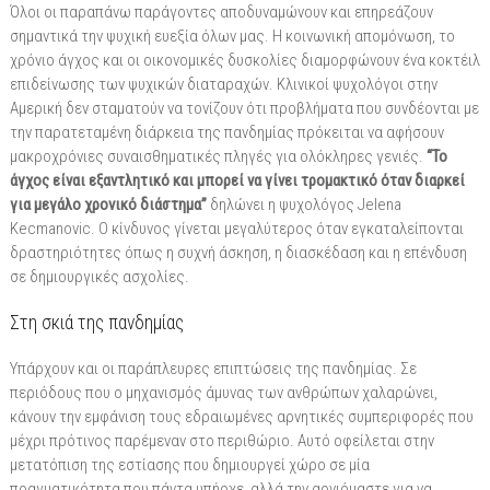
Όλοι οι παραπάνω παράγοντες αποδυναμώνουν και επηρεάζουν
σημαντικά την ψυχική ευεξία όλων μας. Η κοινωνική απομόνωση, το
χρόνιο άγχος και οι οικονομικές δυσκολίες διαμορφώνουν ένα κοκτέιλ
επιδείνωσης των ψυχικών διαταραχών. Κλινικοί ψυχολόγοι στην
Αμερική δεν σταματούν να τονίζουν ότι προβλήματα που συνδέονται με
την παρατεταμένη διάρκεια της πανδημίας πρόκειται να αφήσουν
μακροχρόνιες συναισθηματικές πληγές για ολόκληρες γενιές.
“Το
άγχος είναι εξαντλητικό και μπορεί να γίνει τρομακτικό όταν διαρκεί
για μεγάλο χρονικό διάστημα”
δηλώνει η ψυχολόγος Jelena
Kecmanovic. Ο κίνδυνος γίνεται μεγαλύτερος όταν εγκαταλείπονται
δραστηριότητες όπως η συχνή άσκηση, η διασκέδαση και η επένδυση
σε δημιουργικές ασχολίες.
Στη σκιά της πανδημίας
Υπάρχουν και οι παράπλευρες επιπτώσεις της πανδημίας. Σε
περιόδους που ο μηχανισμός άμυνας των ανθρώπων χαλαρώνει,
κάνουν την εμφάνιση τους εδραιωμένες αρνητικές συμπεριφορές που
μέχρι πρότινος παρέμεναν στο περιθώριο. Αυτό οφείλεται στην
μετατόπιση της εστίασης που δημιουργεί χώρο σε μία
πραγματικότητα που πάντα υπήρχε, αλλά την αρνιόμαστε για να