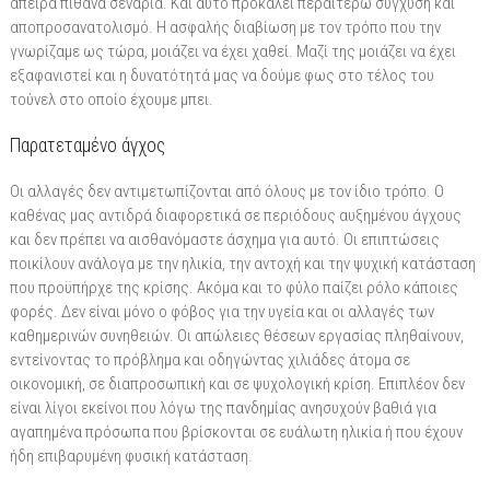
άπειρα πιθανά σενάρια. Και αυτό προκαλεί περαιτέρω σύγχυση και
αποπροσανατολισμό. Η ασφαλής διαβίωση με τον τρόπο που την
γνωρίζαμε ως τώρα, μοιάζει να έχει χαθεί. Μαζί της μοιάζει να έχει
εξαφανιστεί και η δυνατότητά μας να δούμε φως στο τέλος του
τούνελ στο οποίο έχουμε μπει.
Παρατεταμένο άγχος
Οι αλλαγές δεν αντιμετωπίζονται από όλους με τον ίδιο τρόπο. Ο
καθένας μας αντιδρά διαφορετικά σε περιόδους αυξημένου άγχους
και δεν πρέπει να αισθανόμαστε άσχημα για αυτό. Οι επιπτώσεις
ποικίλουν ανάλογα με την ηλικία, την αντοχή και την ψυχική κατάσταση
που προϋπήρχε της κρίσης. Ακόμα και το φύλο παίζει ρόλο κάποιες
φορές. Δεν είναι μόνο ο φόβος για την υγεία και οι αλλαγές των
καθημερινών συνηθειών. Οι απώλειες θέσεων εργασίας πληθαίνουν,
εντείνοντας το πρόβλημα και οδηγώντας χιλιάδες άτομα σε
οικονομική, σε διαπροσωπική και σε ψυχολογική κρίση. Επιπλέον δεν
είναι λίγοι εκείνοι που λόγω της πανδημίας ανησυχούν βαθιά για
αγαπημένα πρόσωπα που βρίσκονται σε ευάλωτη ηλικία ή που έχουν
ήδη επιβαρυμένη φυσική κατάσταση.