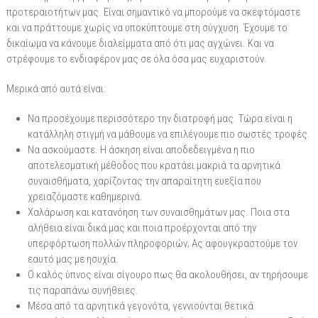
προτεραιοτήτων μας. Είναι σημαντικό να μπορούμε να σκεφτόμαστε
και να πράττουμε χωρίς να υποκύπτουμε στη σύγχυση. Έχουμε το
δικαίωμα να κάνουμε διαλείμματα από ότι μας αγχώνει. Και να
στρέφουμε το ενδιαφέρον μας σε όλα όσα μας ευχαριστούν.
Μερικά από αυτά είναι:
Να προσέχουμε περισσότερο την διατροφή μας. Τώρα είναι η
κατάλληλη στιγμή να μάθουμε να επιλέγουμε πιο σωστές τροφές.
Να ασκούμαστε. Η άσκηση είναι αποδεδειγμένα η πιο
αποτελεσματική μέθοδος που κρατάει μακριά τα αρνητικά
συναισθήματα, χαρίζοντας την απαραίτητη ευεξία που
χρειαζόμαστε καθημερινά.
Χαλάρωση και κατανόηση των συναισθημάτων μας. Ποια στα
αλήθεια είναι δικά μας και ποια προέρχονται από την
υπερφόρτωση πολλών πληροφοριών; Ας αφουγκραστούμε τον
εαυτό μας με ησυχία.
Ο καλός ύπνος είναι σίγουρο πως θα ακολουθήσει, αν τηρήσουμε
τις παραπάνω συνήθειες.
Μέσα από τα αρνητικά γεγονότα, γεννιούνται θετικά