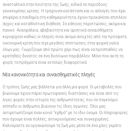
ανασταλτικά στην ποιότητα της ζωής, ειδικά σε περιόδους
γενικευμένης κρίσης. Η τρέχουσα κατάσταση και οι αλλαγές που έχει
επιφέρει η πανδημία στη καθημερινότητα, έχουν προκαλέσει επιπλέον
άγχος και καταθλιπτική διάθεση. Σε κάποιες περιπτώσεις, ακόμα και
πανικό. Ανασφάλεια, αβεβαιότητα και αρνητικά συναισθήματα
κυριαρχούν καθώς οι πληγές είναι ακόμα ανοιχτές από την πρόσφατη
οικονομική κρίση που είχε μεγάλες επιπτώσεις στην ψυχική υγεία
όλων μας. Γνωρίζουμε από πρώτο χέρι πως είναι να προσπαθείς να
κρατηθείς δυνατός σε ένα δυσοίωνο περιβάλλον. Μόνο που αυτή τη
φορά, τα πράγματα είναι εντελώς διαφορετικά.
Νέα κανονικότητα και συναισθηματικές πληγές
Ο τρόπος ζωής μας βάλλεται για άλλη μία φορά. Οι μεταβολές που
βιώνουμε έχουν πάρει πρωτοφανείς διαστάσεις και είναι από τις
λίγες φορές στην ιστορία της ανθρωπότητας, που σε παγκόσμιο
επίπεδο οι άνθρωποι βιώνουν τις ίδιες αγωνίες. Όλοι μας
αντιμετωπίζουμε έναν κοινό “εχθρό” με το ίδιο όνομα. Οι πληροφορίες
που έχουμε είναι πολλές, αντικρουόμενες και συγκεχυμένες.
Καλούμαστε να οργανώσουμε τη ζωή μας μέσα σε ένα χάος γεμάτο